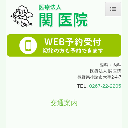
ホーム
医師の紹介
診療のご案内
眼科・内科
内科
医療法人 関医院
長野県小諸市大手2-4-7
眼科
TEL:
0267-22-2205
コンタクトレンズ
交通案内
白内障
緑内障